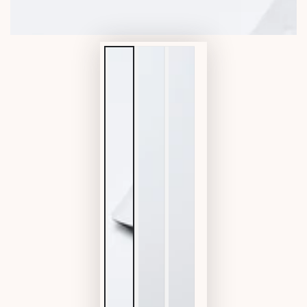
ア
を
開
く