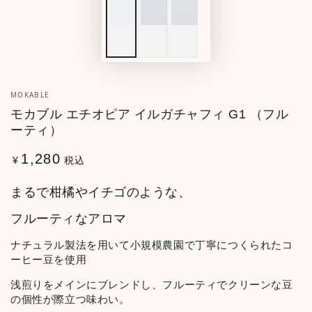
MOKABLE
モカブル エチオピア イルガチャフィ G1 （フル
ーティ）
1,280
定
税込
¥
価
まるで柑橘やイチゴのような、
フルーティなアロマ
ナチュラル製法を用いて小規模農園で丁寧につくられたコ
ーヒー豆を使用
浅煎りをメインにブレンドし、フルーティでクリーンな豆
の個性が際立つ味わい。