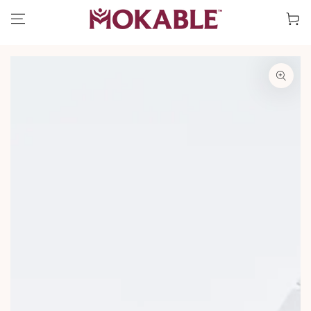
コンテンツにスキッ
ー
プする
ト
商品の情報にスキップす
る
モ
ダ
ー
ル
で
1
メ
デ
ィ